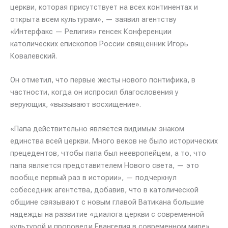
церкви, которая присутствует на всех континентах и
открыта всем культурам», — заявил агентству
«Интерфакс — Религия» генсек Конференции
католических епископов России священник Игорь
Ковалевский.
Он отметил, что первые жесты нового понтифика, в
частности, когда он испросил благословения у
верующих, «вызывают восхищение».
«Папа действительно является видимым знаком
единства всей церкви. Много веков не было исторических
прецедентов, чтобы папа был неевропейцем, а то, что
папа является представителем Нового света, — это
вообще первый раз в истории», — подчеркнул
собеседник агентства, добавив, что в католической
общине связывают с новым главой Ватикана большие
надежды на развитие «диалога церкви с современной
культурой и проповеди Евангелия в современном мире».