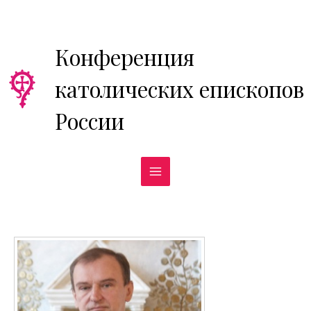
Перейти
к
содержимому
Конференция
католических епископов
России