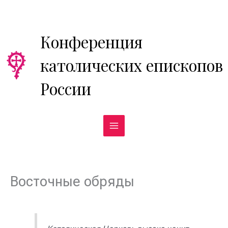
Перейти
к
содержимому
Конференция
католических епископов
России
Восточные обряды