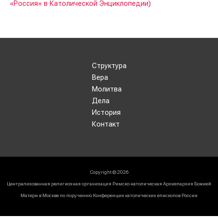
«Россия» в Католической Энциклопедии)
Структура
Вера
Молитва
Дела
История
Контакт
Copyright © 2026
Централизованная религиозная организация Римско-католическая Архиепархия Божией
Матери в Москве по поручению Конференции католических епископов России