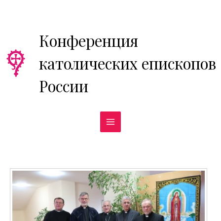
Перейти
к
содержимому
Конференция
католических епископов
России