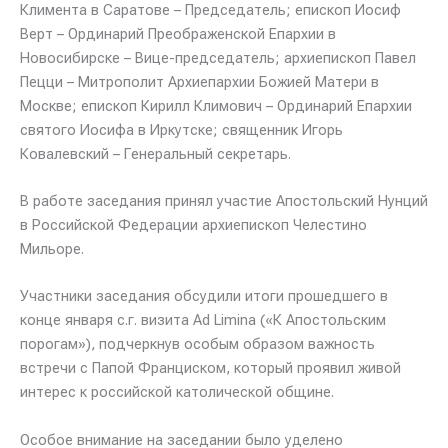
Климента в Саратове – Председатель; епископ Иосиф
Верт – Ординарий Преображенской Епархии в
Новосибирске – Вице-председатель; архиепископ Павел
Пецци – Митрополит Архиепархии Божией Матери в
Москве; епископ Кирилл Климович – Ординарий Епархии
святого Иосифа в Иркутске; священник Игорь
Ковалевский – Генеральный секретарь.
В работе заседания принял участие Апостольский Нунций
в Российской Федерации архиепископ Челестино
Мильоре.
Участники заседания обсудили итоги прошедшего в
конце января с.г. визита Ad Limina («К Апостольским
порогам»), подчеркнув особым образом важность
встречи с Папой Франциском, который проявил живой
интерес к российской католической общине.
Особое внимание на заседании было уделено