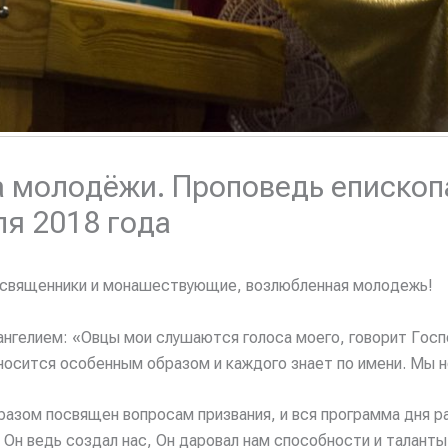
ча молодёжи. Проповедь еписко
ля 2018 года
е священники и монашествующие, возлюбленная молодежь!
гелием: «Овцы мои слушаются голоса моего, говорит Господь
носится особенным образом и каждого знает по имени. Мы не
азом посвящен вопросам призвания, и вся программа дня р
 Он ведь создал нас, Он даровал нам способности и таланты