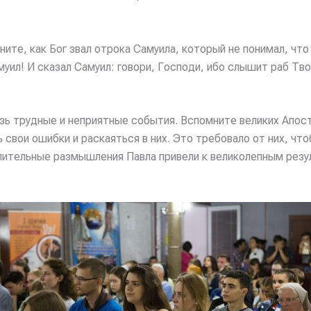
те, как Бог звал отрока Самуила, который не понимал, что 
Самуил! И сказал Самуил: говори, Господи, ибо слышит раб Т
зь трудные и неприятные события. Вспомните великих Апост
свои ошибки и раскаяться в них. Это требовало от них, чт
длительные размышления Павла привели к великолепным резу