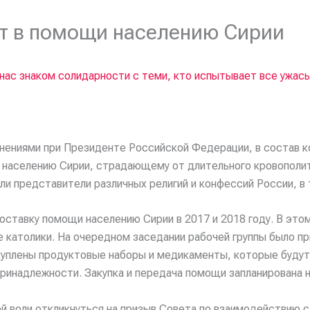
ют в помощи населению Сирии
нас знаком солидарности с теми, кто испытывает все ужас
ениями при Президенте Российской Федерации, в состав ко
 населению Сирии, страдающему от длительного кровополит
шли представители различных религий и конфессий России, в
доставку помощи населению Сирии в 2017 и 2018 году. В это
ие католики. На очередном заседании рабочей группы было 
акуплены продуктовые наборы и медикаменты, которые буд
ринадлежности. Закупка и передача помощи запланирована н
й воли откликнуться на призыв Совета по взаимодействию 