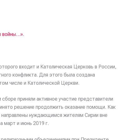
ы войны…».
торого входит и Католическая Церковь в России,
ного конфликта. Для этого была создана
 том числе и Католической Церкви.
м сборе приняли активное участие представители
принято решение продолжить оказание помощи. Как
ут направлены нуждающимся жителям Сирии вне
а март и июнь 2019 г.
с религиозными объединениями при Президенте