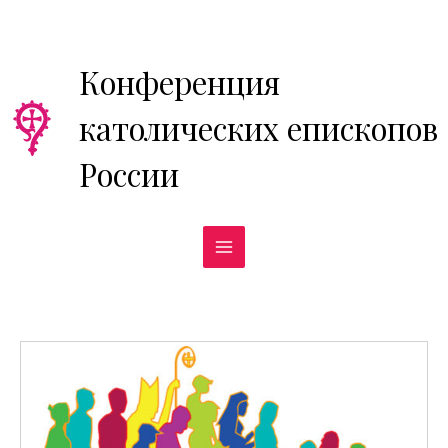
Перейти
к
содержимому
Конференция
католических епископов
России