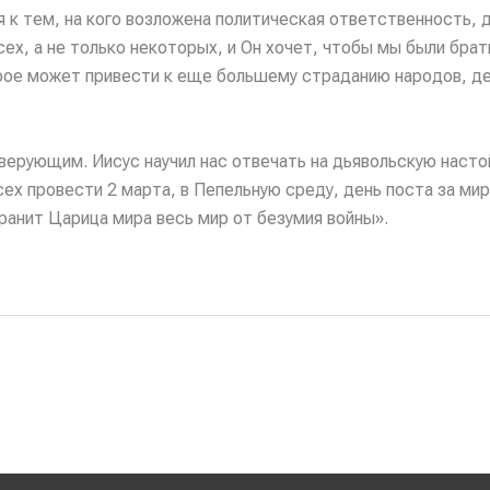
я к тем, на кого возложена политическая ответственность,
сех, а не только некоторых, и Он хочет, чтобы мы были бра
рое может привести к еще большему страданию народов, д
еверующим. Иисус научил нас отвечать на дьявольскую наст
сех провести 2 марта, в Пепельную среду, день поста за м
ранит Царица мира весь мир от безумия войны».