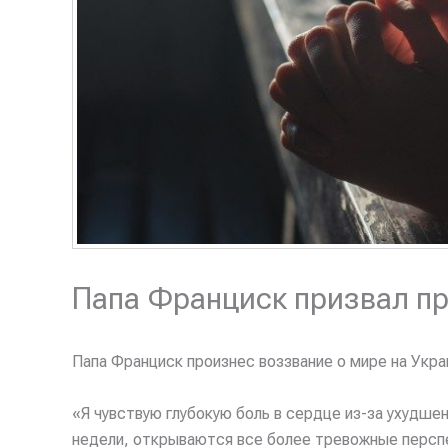
Папа Франциск призвал пр
Папа Франциск произнес воззвание о мире на Укра
«Я чувствую глубокую боль в сердце из-за ухудше
недели, открываются все более тревожные перспе