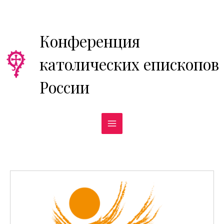
Перейти
к
содержимому
Конференция
католических епископов
России