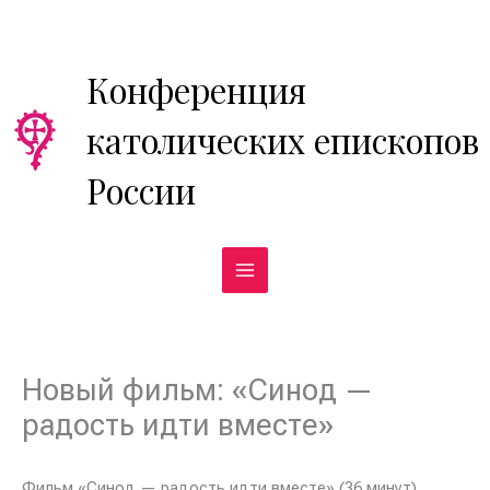
Перейти
к
содержимому
Конференция
католических епископов
России
Новый фильм: «Синод —
радость идти вместе»
Фильм «Синод — радость идти вместе» (36 минут)