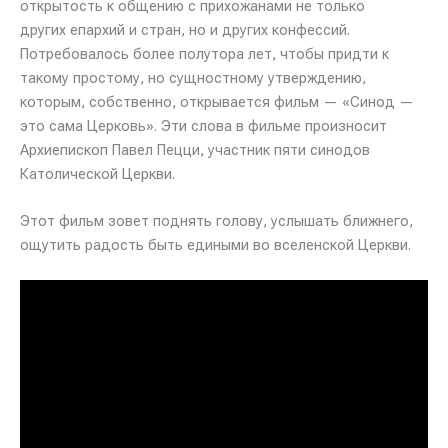
открытость к общению с прихожанами не только
других епархий и стран, но и других конфессий.
Потребовалось более полутора лет, чтобы придти к
такому простому, но сущностному утверждению,
которым, собственно, открывается фильм — «Синод —
это сама Церковь». Эти слова в фильме произносит
Архиепископ Павел Пецци, участник пяти синодов
Католической Церкви.
Этот фильм зовет поднять голову, услышать ближнего,
ощутить радость быть едиными во вселенской Церкви.