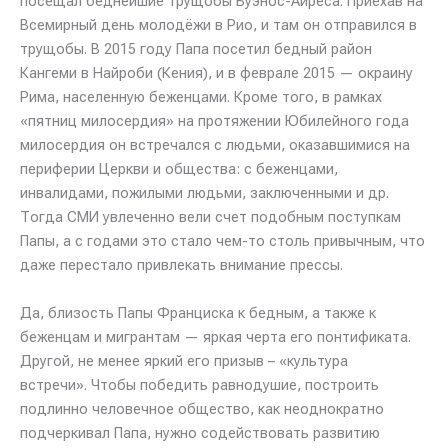
посещал беднейшие трущобы Буэнос-Айреса. Приехав на
Всемирный день молодёжи в Рио, и там он отправился в
трущобы. В 2015 году Папа посетил бедный район
Кангеми в Найроби (Кения), и в феврале 2015 — окраину
Рима, населенную беженцами. Кроме того, в рамках
«пятниц милосердия» на протяжении Юбилейного года
милосердия он встречался с людьми, оказавшимися на
периферии Церкви и общества: с беженцами,
инвалидами, пожилыми людьми, заключенными и др.
Тогда СМИ увлеченно вели счет подобным поступкам
Папы, а с годами это стало чем-то столь привычным, что
даже перестало привлекать внимание прессы.
Да, близость Папы Франциска к бедным, а также к
беженцам и мигрантам — яркая черта его понтификата.
Другой, не менее яркий его призыв – «культура
встречи». Чтобы победить равнодушие, построить
подлинно человечное общество, как неоднократно
подчеркивал Папа, нужно содействовать развитию