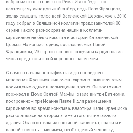
избрании нового епископа Рима. И это будет по-
настоящему синодальный выбор, ведь Папа Франциск,
желая слышать голос всей Вселенской Церкви, уже к 2018
году собрал в Священной коллегии представителей 88
стран! Такого разнообразия наций в Коллегии
кардиналов не было никогда в истории Католической
Церкви. На консисториях, возглавляемых Папой
Франциском, 23 страны впервые получили кардинала из
числа представителей коренного населения.
С самого начала понтификата и до последнего
мгновения Франциск жил очень скромно, вызывая этим
восхищение одних и возмущение других. Он постоянно
проживал в Доме Святой Марфы, отеле внутри Ватикана,
построенном при Иоанне Павле II для размещения
кардиналов во время конклава. Квартира Папы Франциска
располагалась на втором этаже этого пятиэтажного
здания. Она состояла из гостиной, кабинета, спальни и
ванной комнаты – минимум, необходимый человеку,