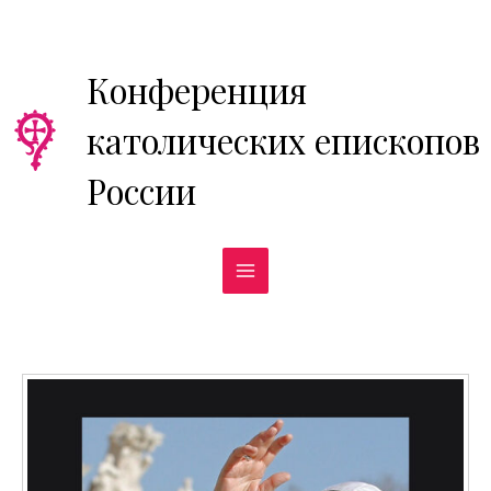
Перейти
к
содержимому
Конференция
католических епископов
России