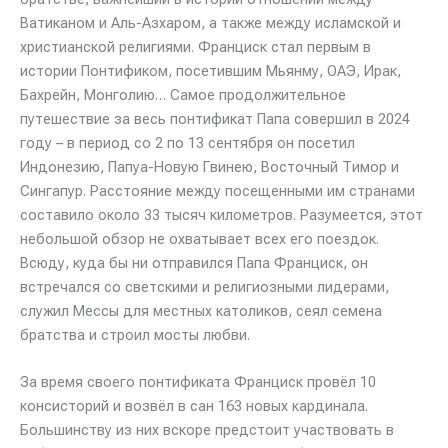
Ватиканом и Аль-Азхаром, а также между исламской и
христианской религиями. Франциск стал первым в
истории Понтификом, посетившим Мьянму, ОАЭ, Ирак,
Бахрейн, Монголию… Самое продолжительное
путешествие за весь понтификат Папа совершил в 2024
году – в период со 2 по 13 сентября он посетил
Индонезию, Папуа-Новую Гвинею, Восточный Тимор и
Сингапур. Расстояние между посещенными им странами
составило около 33 тысяч километров. Разумеется, этот
небольшой обзор не охватывает всех его поездок.
Всюду, куда бы ни отправился Папа Франциск, он
встречался со светскими и религиозными лидерами,
служил Мессы для местных католиков, сеял семена
братства и строил мосты любви.
За время своего понтификата Франциск провёл 10
консисторий и возвёл в сан 163 новых кардинала.
Большинству из них вскоре предстоит участвовать в