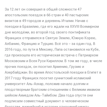
За 12 лет он совершил в общей сложности 47
апостольских поездок в 66 стран и 40 пастырских
визитов в 49 городов и деревень Италии. Начав с
поездки в Бразилию, где его ждали на XXVIII Всемирном
дне молодёжи, во второй год своего понтификата
Франциск отправился в Святую Землю, Южную Корею,
Албанию, Францию и Турцию. Всё это – за один год. В
2016 году, по пути в Мексику, Папа остановился на Кубе,
где произошла его историческая встреча с Патриархом
Московским и Всея Руси Кириллом. В том же году, в числе
прочих поездок, он посетил Армению, Грузию и
Азербайджан. Во время Апостольской поездки в Египет в
2017 году Франциск посетил суннитский исламский
университет Аль-Азхар, положив начало долгим и
плодотворным братским отношениям с Великим имамом
шейхом Ахмедом Аль-Тайибом. Два года спустя они
подписали совместный документ о человеческом
братстве, важнейший в истории отношений между