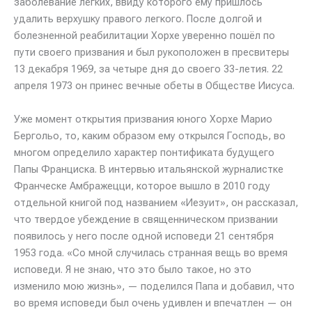
заболевание легких, ввиду которого ему пришлось
удалить верхушку правого легкого. После долгой и
болезненной реабилитации Хорхе уверенно пошёл по
пути своего призвания и был рукоположен в пресвитеры
13 декабря 1969, за четыре дня до своего 33-летия. 22
апреля 1973 он принес вечные обеты в Обществе Иисуса.
Уже момент открытия призвания юного Хорхе Марио
Бергольо, то, каким образом ему открылся Господь, во
многом определило характер понтификата будущего
Папы Франциска. В интервью итальянской журналистке
Франческе Амбражецци, которое вышло в 2010 году
отдельной книгой под названием «Иезуит», он рассказал,
что твердое убеждение в священническом призвании
появилось у него после одной исповеди 21 сентября
1953 года. «Со мной случилась странная вещь во время
исповеди. Я не знаю, что это было такое, но это
изменило мою жизнь», — поделился Папа и добавил, что
во время исповеди был очень удивлен и впечатлен — он