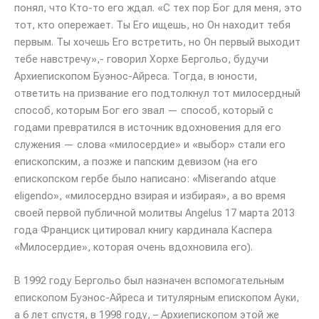
понял, что Кто-то его ждал. «С тех пор Бог для меня, это
тот, кто опережает. Ты Его ищешь, но Он находит тебя
первым. Ты хочешь Его встретить, но Он первый выходит
тебе навстречу»,- говорил Хорхе Бергольо, будучи
Архиепископом Буэнос-Айреса. Тогда, в юности,
ответить на призвание его подтолкнул тот милосердный
способ, которым Бог его звал — способ, который с
годами превратился в источник вдохновения для его
служения — слова «милосердие» и «выбор» стали его
епископским, а позже и папским девизом (на его
епископском гербе было написано: «Miserando atque
eligendo», «милосердно взирая и избирая», а во время
своей первой публичной молитвы Angelus 17 марта 2013
года Франциск цитировал книгу кардинала Каспера
«Милосердие», которая очень вдохновила его).
В 1992 году Бергольо был назначен вспомогательным
епископом Буэнос-Айреса и титулярным епископом Ауки,
а 6 лет спустя, в 1998 году, – Архиепископом этой же