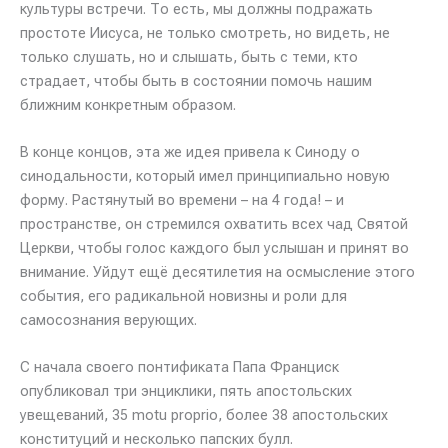
культуры встречи. То есть, мы должны подражать
простоте Иисуса, не только смотреть, но видеть, не
только слушать, но и слышать, быть с теми, кто
страдает, чтобы быть в состоянии помочь нашим
ближним конкретным образом.
В конце концов, эта же идея привела к Синоду о
синодальности, который имел принципиально новую
форму. Растянутый во времени – на 4 года! – и
пространстве, он стремился охватить всех чад Святой
Церкви, чтобы голос каждого был услышан и принят во
внимание. Уйдут ещё десятилетия на осмысление этого
события, его радикальной новизны и роли для
самосознания верующих.
С начала своего понтификата Папа Франциск
опубликовал три энциклики, пять апостольских
увещеваний, 35 motu proprio, более 38 апостольских
конституций и несколько папских булл.