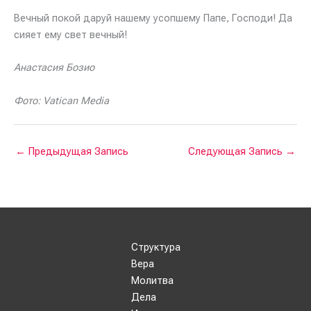
Вечный покой даруй нашему усопшему Папе, Господи! Да
сияет ему свет вечный!
Анастасия Бозио
Фото: Vatican Media
←
Предыдущая Запись
Следующая Запись
→
Структура
Вера
Молитва
Дела