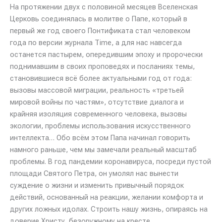
На протяжении двух с половиной месяцев Вселенская
Церковь соединялась в молитве о Папе, который в
первый же год своего Понтификата стал человеком
года по версии журнала Time, а для нас навсегда
останется пастырем, опередившим эпоху и пророчески
поднимавшим в своих проповедях и посланиях темы,
становившиеся всё более актуальными год от года:
вызовы массовой миграции, реальность «третьей
мировой войны по частям», отсутствие диалога и
крайняя изоляция современного человека, вызовы
экологии, проблемы использования искусственного
интеллекта… Обо всём этом Папа начинал говорить
намного раньше, чем мы замечали реальный масштаб
проблемы. В год пандемии коронавируса, посреди пустой
площади Святого Петра, он умолял нас вынести
суждение о жизни и изменить привычный порядок
действий, основанный на реакции, желании комфорта и
других ложных идолах. Строить нашу жизнь, опираясь на
доверие Христу, безоружному на кресте,