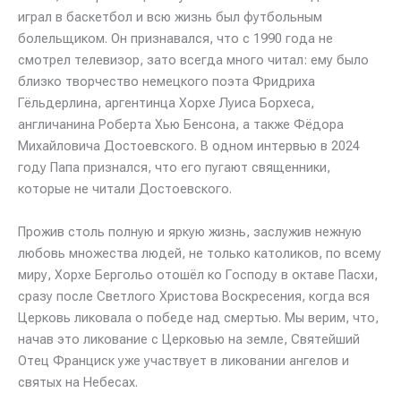
играл в баскетбол и всю жизнь был футбольным
болельщиком. Он признавался, что с 1990 года не
смотрел телевизор, зато всегда много читал: ему было
близко творчество немецкого поэта Фридриха
Гёльдерлина, аргентинца Хорхе Луиса Борхеса,
англичанина Роберта Хью Бенсона, а также Фёдора
Михайловича Достоевского. В одном интервью в 2024
году Папа признался, что его пугают священники,
которые не читали Достоевского.
Прожив столь полную и яркую жизнь, заслужив нежную
любовь множества людей, не только католиков, по всему
миру, Хорхе Бергольо отошёл ко Господу в октаве Пасхи,
сразу после Светлого Христова Воскресения, когда вся
Церковь ликовала о победе над смертью. Мы верим, что,
начав это ликование с Церковью на земле, Святейший
Отец Франциск уже участвует в ликовании ангелов и
святых на Небесах.