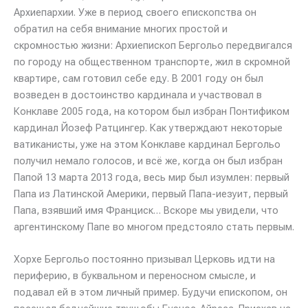
Архиепархии. Уже в период своего епископства он
обратил на себя внимание многих простой и
скромностью жизни: Архиепископ Бергольо передвигался
по городу на общественном транспорте, жил в скромной
квартире, сам готовил себе еду. В 2001 году он был
возведен в достоинство кардинала и участвовал в
Конклаве 2005 года, на котором был избран Понтификом
кардинал Йозеф Ратцингер. Как утверждают некоторые
ватиканисты, уже на этом Конклаве кардинал Бергольо
получил немало голосов, и всё же, когда он был избран
Папой 13 марта 2013 года, весь мир был изумлен: первый
Папа из Латинской Америки, первый Папа-иезуит, первый
Папа, взявший имя Франциск… Вскоре мы увидели, что
аргентинскому Папе во многом предстояло стать первым.
Хорхе Бергольо постоянно призывал Церковь идти на
периферию, в буквальном и переносном смысле, и
подавал ей в этом личный пример. Будучи епископом, он