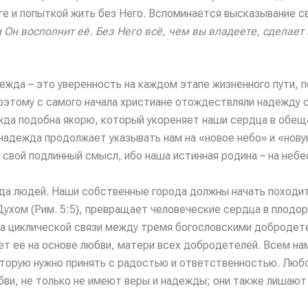
е и попыткой жить без Него. Вспоминается высказывание с
 Он восполнит её. Без Него всё, чем вы владеете, сделает
дежда – это уверенность на каждом этапе жизненного пути, п
Поэтому с самого начала христиане отождествляли надежду 
жда подобна якорю, который укореняет наши сердца в обещ
надежда продолжает указывать нам на «новое небо» и «новую
свой подлинный смысл, ибо наша истинная родина – на небеса
да людей. Наши собственные города должны начать походит
ухом (Рим. 5:5), превращает человеческие сердца в плодор
на циклической связи между тремя богословскими добродет
ет её на основе любви, матери всех добродетелей. Всем на
торую нужно принять с радостью и ответственностью. Любо
юбви, не только не имеют веры и надежды; они также лишаю