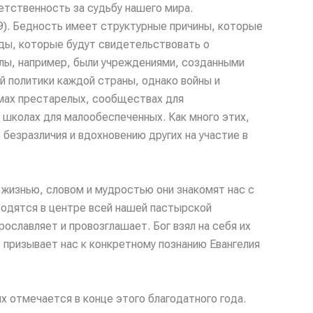
етственность за судьбу нашего мира.
9). Бедность имеет структурные причины, которые
жды, которые будут свидетельствовать о
олы, например, были учреждениями, созданными
 политики каждой страны, однако войны и
мах престарелых, сообществах для
 школах для малообеспеченных. Как много этих,
езразличия и вдохновению других на участие в
жизнью, словом и мудростью они знакомят нас с
ходятся в центре всей нашей пастырской
ославляет и провозглашает. Бог взял на себя их
, призывает нас к конкретному познанию Евангелия
 отмечается в конце этого благодатного года.