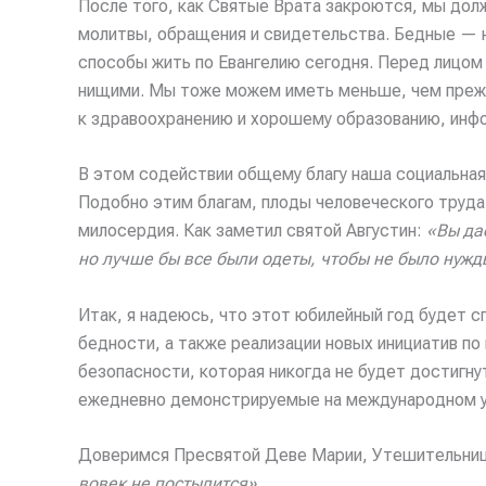
После того, как Святые Врата закроются, мы дол
молитвы, обращения и свидетельства. Бедные — н
способы жить по Евангелию сегодня. Перед лицом
нищими. Мы тоже можем иметь меньше, чем прежде
к здравоохранению и хорошему образованию, инфо
В этом содействии общему благу наша социальная
Подобно этим благам, плоды человеческого труд
милосердия. Как заметил святой Августин:
«Вы да
но лучше бы все были одеты, чтобы не было нужды
Итак, я надеюсь, что этот юбилейный год будет с
бедности, а также реализации новых инициатив п
безопасности, которая никогда не будет достигн
ежедневно демонстрируемые на международном у
Доверимся Пресвятой Деве Марии, Утешительниц
вовек не постыдится
».