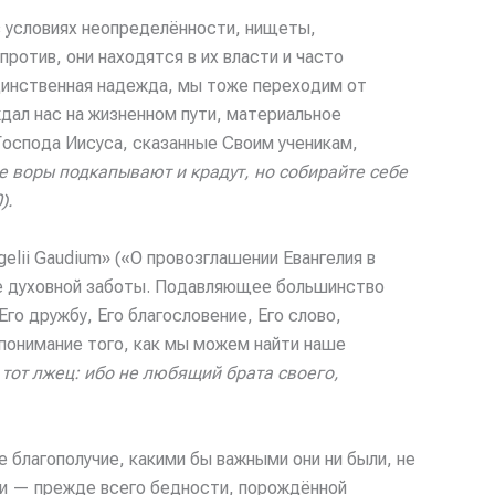
в условиях неопределённости, нищеты,
против, они находятся в их власти и часто
единственная надежда, мы тоже переходим от
дал нас на жизненном пути, материальное
оспода Иисуса, сказанные Своим ученикам,
е воры подкапывают и крадут, но собирайте себе
).
elii Gaudium» («О провозглашении Евангелия в
е духовной заботы. Подавляющее большинство
о дружбу, Его благословение, Его слово,
 понимание того, как мы можем найти наше
 тот лжец: ибо не любящий брата своего,
 благополучие, какими бы важными они ни были, не
ти — прежде всего бедности, порождённой