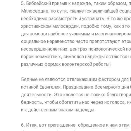
5. Библейский призыв к надежде, таким образом, 
Милосердие, по сути, «является величайшей соци
необходимо рассмотреть и устранить. В то же вр
христианском милосердии, подобно тому, как это
для помощи наиболее уязвимым и маргинализирова
социальное неравенство часто препятствуют это
несовершеннолетних, центрах психологической по
порой незаметных, символов надежды остаются не
различных формах волонтерской работы!
Бедные не являются отвлекающим фактором для Це
истиной Евангелия. Празднование Всемирного дня
деятельности. Это касается не только благотвори
бедность, чтобы обогатить нас через их голоса, и
и к действенным знакам надежды.
6. Итак, вот приглашение, обращенное к нам эти