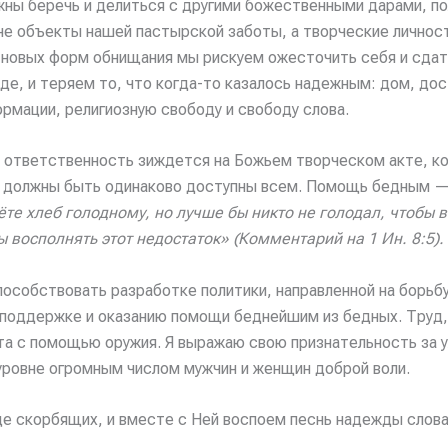
жны беречь и делиться с другими божественными дарами, по
е объекты нашей пастырской заботы, а творческие личнос
 новых форм обнищания мы рискуем ожесточить себя и сдат
, и теряем то, что когда-то казалось надежным: дом, дос
рмации, религиозную свободу и свободу слова.
 ответственность зиждется на Божьем творческом акте, ко
а должны быть одинаково доступны всем. Помощь бедным — 
ёте хлеб голодному, но лучше бы никто не голодал, чтобы в
 восполнять этот недостаток» (Комментарий на 1 Ин. 8:5).
пособствовать разработке политики, направленной на борьб
о поддержке и оказанию помощи беднейшим из бедных. Труд,
ута с помощью оружия. Я выражаю свою признательность за 
ровне огромным числом мужчин и женщин доброй воли.
е скорбящих, и вместе с Ней воспоем песнь надежды слов