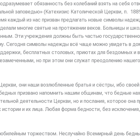
подразумевает обязанность без колебаний взять на себя отв
альной заповедью» (Катехизис Католической Церкви, п. 188
емя каждый из нас призван предлагать новые символы наде
 делали многие святые на протяжении веков. Больницы и шк
нным. Эти учреждения должны быть частью государственной
му. Сегодня символы надежды всё чаще можно увидеть в до
ддержки, бесплатных столовых, приютах для бездомных и в
замеченными, но при этом они служат преодолению нашего б
ркви, они наши возлюбленные братья и сёстры, ибо своей 
 бедных призвано напомнить нашим общинам, что бедные на
тельной деятельности Церкви, но и послания, которое она пр
х истории и их лица. Любая форма бедности, без исключения
м юбилейным торжеством. Неслучайно Всемирный день бедных