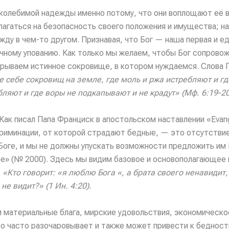
околебимой надежды именно потому, что они воплощают её 
лагаться на безопасность своего положения и имущества; на
жду в чем-то другом. Признавая, что Бог — наша первая и 
чному упованию. Как только мы желаем, чтобы Бог сопровож
рываем истинное сокровище, в котором нуждаемся. Слова Г
е себе сокровищ на земле, где моль и ржа истребляют и гд
бляют и где воры не подкапывают и не крадут» (Мф. 6:19-20
Как писал Папа Франциск в апостольском наставлении «Evang
риминации, от которой страдают бедные, — это отсутстви
оге, и мы не должны упускать возможности предложить им Ег
ере» (№ 2000). Здесь мы видим базовое и основополагающее
:
«Кто говорит: «я люблю Бога «, а брата своего ненавидит,
не видит?» (1 Ин. 4:20).
 материальные блага, мирские удовольствия, экономическое
во часто разочаровывает и также может привести к беднос