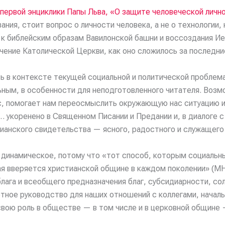
первой энциклики Папы Льва, «О защите человеческой лично
ания, стоит вопрос о личности человека, а не о технологии,
 к библейским образам Вавилонской башни и воссоздания Ие
ение Католической Церкви, как оно сложилось за последние
ь в контексте текущей социальной и политической проблема
ьным, в особенности для неподготовленного читателя. Возм
с, помогает нам переосмыслить окружающую нас ситуацию и 
… укоренено в Священном Писании и Предании и, в диалоге с
ианского свидетельства — ясного, радостного и служащего 
, динамическое, потому что «тот способ, которым социальн
рая вверяется христианской общине в каждом поколении» (MH
лага и всеобщего предназначения благ, субсидиарности, со
тное руководство для наших отношений с коллегами, началь
свою роль в обществе — в том числе и в церковной общине 