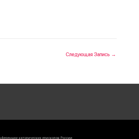
Следующая Запись
→
нференции католических епископов России