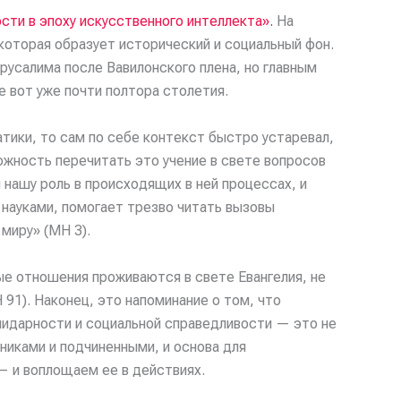
сти в эпоху искусственного интеллекта».
На
 которая образует исторический и социальный фон.
русалима после Вавилонского плена, но главным
 вот уже почти полтора столетия.
тики, то сам по себе контекст быстро устаревал,
ожность перечитать это учение в свете вопросов
нашу роль в происходящих в ней процессах, и
 науками, помогает трезво читать вызовы
миру» (MH 3).
ые отношения проживаются в свете Евангелия, не
 91). Наконец, это напоминание о том, что
лидарности и социальной справедливости — это не
никами и подчиненными, и основа для
— и воплощаем ее в действиях.