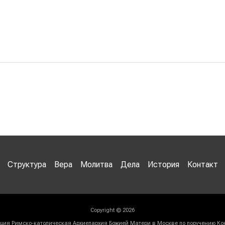
Структура
Вера
Молитва
Дела
История
Контакт
Copyright © 2026
ия Римско-католическая Архиепархия Божией Матери в Москве по поручению Ко