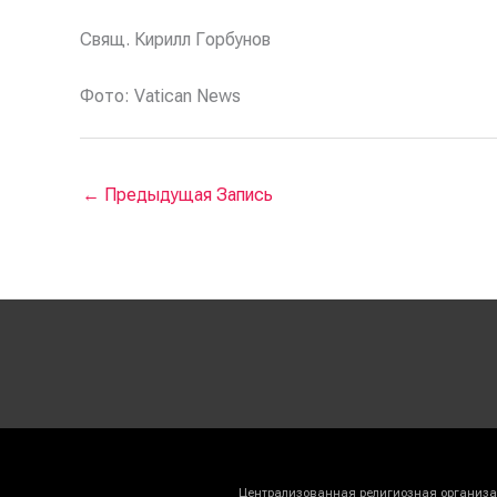
Свящ. Кирилл Горбунов
Фото: Vatican News
←
Предыдущая Запись
Централизованная религиозная организац