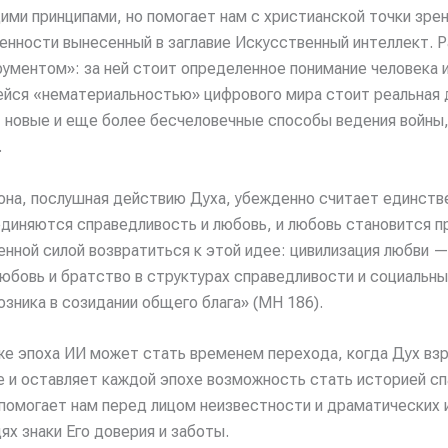
ими принципами, но помогает нам с христианской точки зрен
нности вынесенный в заглавие Искусственный интеллект. Р
ументом»: за ней стоит определенное понимание человека и 
ейся «нематериальностью» цифрового мира стоит реальная 
 новые и еще более бесчеловечные способы ведения войны
.
она, послушная действию Духа, убежденно считает единств
диняются справедливость и любовь, и любовь становится п
енной силой возвратиться к этой идее: цивилизация любви —
юбовь и братство в структурах справедливости и социальных
зника в созидании общего блага» (MH 186).
же эпоха ИИ может стать временем перехода, когда Дух вз
е и оставляет каждой эпохе возможность стать историей с
помогает нам перед лицом неизвестности и драматических и
ях знаки Его доверия и заботы.