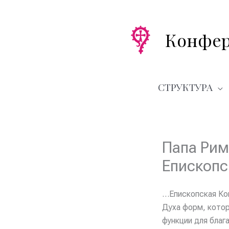
Перейти
к
содержимому
Конфер
СТРУКТУРА
Папа Рим
Епископс
…Епископская Ко
Духа форм, кото
функции для благ