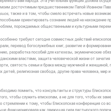
еренного вам народа. Эта учительная функция должна осуще
о моим досточтимым предшественником Папой Иоанном Павло
 suos
, также и в том, чтобы смело встречать новые возник
пособными ориентировать сознание людей на нахождение п
роблем, порождаемых общественными и культурными перем
особенно требуют сегодня совместных действий епископов:
рали, перевод богослужебных книг, развитие и формировани
ию, разработка пособий для катехезы, экуменические обя
данскими властями, защита человеческой жизни от зачатия
рти, святость семьи и брака между мужчиной и женщиной, 
х детей, религиозная свобода, другие права человека, мир и
обходимо помнить, что консультанты и структуры Епископс
ого, чтобы служить епископам, а не для того, чтобы их зам
 о стремлении к тому, чтобы Епископская конференция со в
ьше функционировала как движущая сила пастырского попече