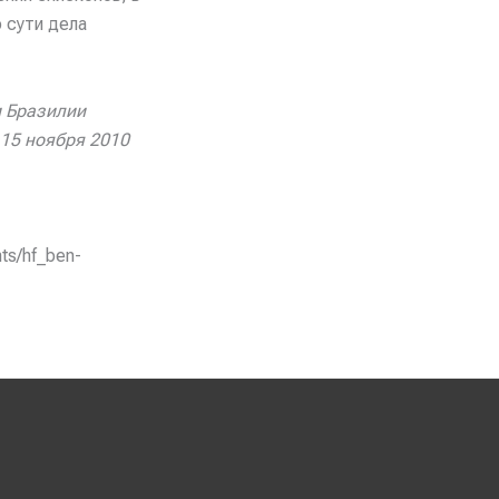
 сути дела
и Бразилии
 15 ноября 2010
ts/hf_ben-