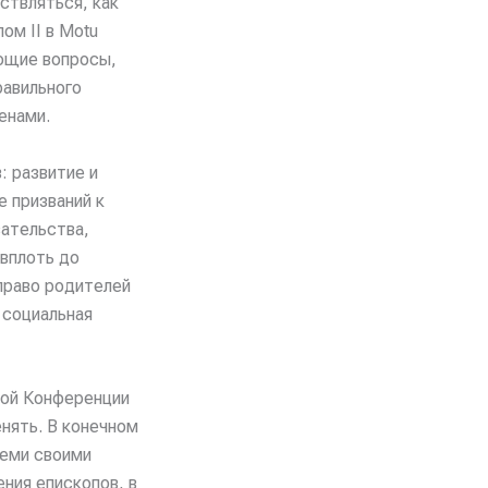
ствляться, как
м II в Motu
ающие вопросы,
равильного
енами.
 развитие и
е призваний к
зательства,
 вплоть до
право родителей
 социальная
кой Конференции
енять. В конечном
семи своими
ния епископов, в