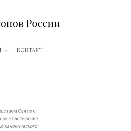
опов России
Я
КОНТАКТ
льством Святого
торые пастырские
кс канонического