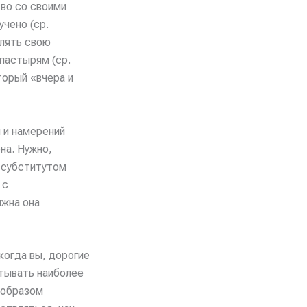
тво со своими
чено (ср.
млять свою
пастырям (ср.
торый «вчера и
 и намерений
на. Нужно,
и субститутом
 с
лжна она
когда вы, дорогие
тывать наиболее
 образом