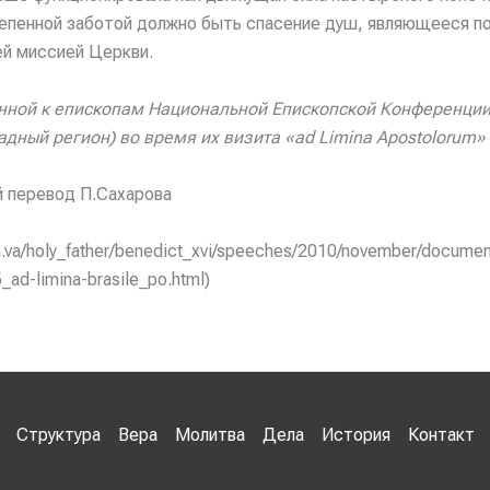
епенной заботой должно быть спасение душ, являющееся по
й миссией Церкви.
нной к епископам Национальной Епископской Конференци
дный регион) во время их визита «ad Limina Apostolorum»
 перевод П.Сахарова
an.va/holy_father/benedict_xvi/speeches/2010/november/documen
ad-limina-brasile_po.html)
Структура
Вера
Молитва
Дела
История
Контакт