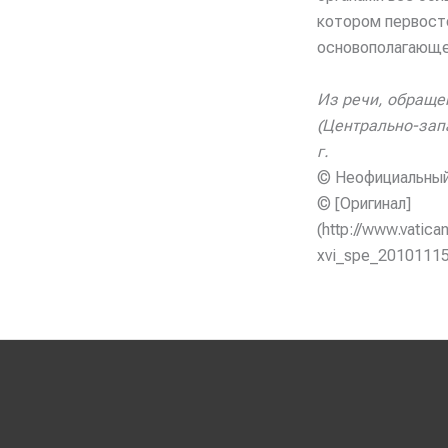
котором первост
основополагающе
Из речи, обраще
(Центрально-запа
г.
© Неофициальный
© [Оригинал]
(http://www.vatic
xvi_spe_20101115_