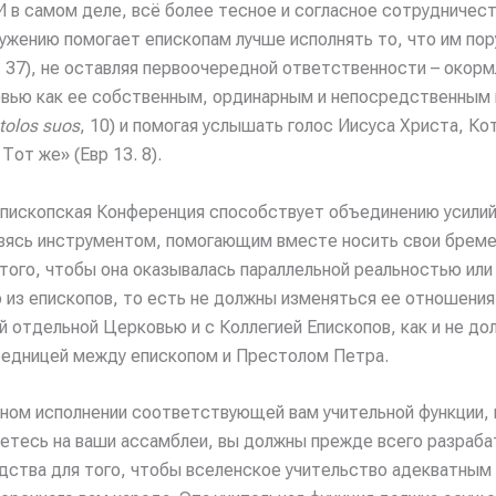
. И в самом деле, всё более тесное и согласное сотрудничес
ужению помогает епископам лучше исполнять то, что им пору
, 37), не оставляя первоочередной ответственности – окор
вью как ее собственным, ординарным и непосредственным 
tolos suos
, 10) и помогая услышать голос Иисуса Христа, Ко
 Тот же» (Евр 13. 8).
Епископская Конференция способствует объединению усилий
вясь инструментом, помогающим вместе носить свои бреме
 того, чтобы она оказывалась параллельной реальностью ил
 из епископов, то есть не должны изменяться ее отношения
отдельной Церковью и с Коллегией Епископов, как и не до
редницей между епископом и Престолом Петра.
ном исполнении соответствующей вам учительной функции, 
етесь на ваши ассамблеи, вы должны прежде всего разраба
дства для того, чтобы вселенское учительство адекватным