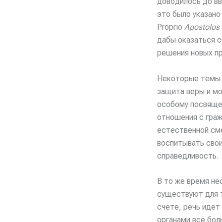
доводилось до вв
это было указан
Proprio
Apostolos
дабы оказаться с
решения новых п
Некоторые темы 
защита веры и мо
особому посвящен
отношения с граж
естественной сме
воспитывать свои
справедливость.
В то же время не
существуют для т
счете, речь идет
органами всё бол