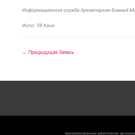
Информационная служба Архиепархии
Божией Ма
Фото: ТВ Кана
←
Предыдущая Запись
Централизованная религиозная организац