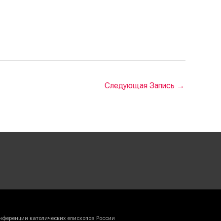
Следующая Запись
→
нференции католических епископов России