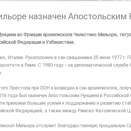
ильоре назначен Апостольским
Нунцием во Франции архиепископа Челестино Мильоре, титу
сийской Федерации и Узбекистане.
нео, Италия. Рукоположен в сан священника 25 июня 1977 г. 
рситете в Риме. С 1980 году – на дипломатической службе 
.
ого Престола при ООН и возведен в сан архиепископа, получ
16 года был назначен Апостольским Нунцием в Российской Ф
ти приложил большие усилия к поддержанию и развитию ста
йской Федерацией, а также между Римско-Католической Ц
епископ Мильоре отслужит благодарственную прощальную С