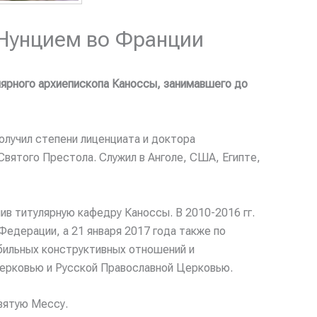
 Нунцием во Франции
лярного архиепископа Каноссы, занимавшего до
Получил степени лиценциата и доктора
Святого Престола. Служил в Анголе, США, Египте,
ив титулярную кафедру Каноссы. В 2010-2016 гг.
едерации, а 21 января 2017 года также по
бильных конструктивных отношений и
ерковью и Русской Православной Церковью.
вятую Мессу.