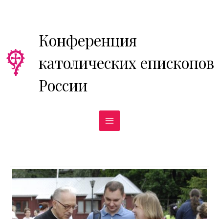
Перейти
к
содержимому
Конференция
католических епископов
России