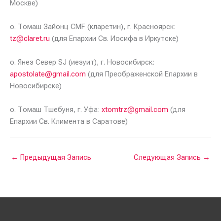
Москве)
о. Томаш Зайонц CMF (кларетин), г. Красноярск:
tz@claret.ru
(для Епархии Св. Иосифа в Иркутске)
о. Янез Север SJ (иезуит), г. Новосибирск:
apostolate@gmail.com
(для Преображенской Епархии в
Новосибирске)
о. Томаш Тшебуня, г. Уфа:
xtomtrz@gmail.com
(для
Епархии Св. Климента в Саратове)
←
Предыдущая Запись
Следующая Запись
→