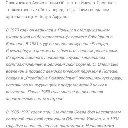
Славянского Ассистенции Общества Иисуса. Произнес
торжественные обеты перед тогдашним генералом
ордена – отцом Педро Аррупе.
В 1979 году он вернулся в Польшу и стал духовником
схоластиков на богословском факультете Bobolanum в
Варшаве. В 1981 году он возродил журнал «Przegląd
Powszechny» и долгие годы был его главным редактором.
Во время военного положения служил капелланом
политзаключенных в Белоленкской тюрьме. О. Опеля был
вовлечен в процесс демократических перемен в Польше,
создав в „Przeglądzie Powszechnym” оппозиционную среду,
состоящую из выдающихся представителей науки и
искусства. После 1989 года многие из них заняли
значительные посты в стране.
В 1985–1991 годах отец Станислав Опела был настоятелем
северной польской провинции Общества Иисуса, а в 1992
году был назначен первым настоятелем Независимого