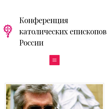
Перейти
к
содержимому
Конференция
католических епископов
России