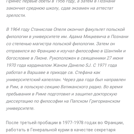
Принес первые обеты в 1956 году, а затем в Познани
закончил среднюю школу, сдав экзамен на аттестат
зрелости.
В 1964 году Станислав Опеля окончил факультет польской
филологии в университете им. Адама Мицкевича в Познани
со степенью магистра польской филологии. Затем он
отправился во Францию ​​и изучал философию в Шантийи и
богословие в Лионе. Рукоположен в священники 27 июня
1970 года кардиналом Жаном Данелю SJ. С 1971 года
работал в Варшаве в приходе св. Стефана как
университетский капеллан. Через два года был направлен
в Рим, в польскую секцию Ватиканского радио. Во время
пребывания в Риме подготовил и защитил докторскую
диссертацию по философии на Папском Григорианском
университете.
После третьей пробации в 1977-1978 годах во Франции,
работать в Генеральной курии в качестве секретаря