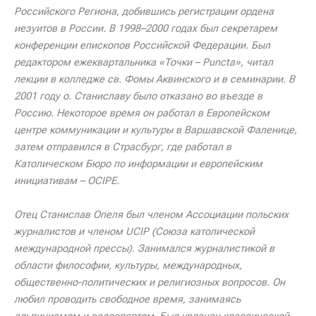
Российского Региона, добившись регистрации ордена
иезуитов в России. В 1998–2000 годах был секретарем
конференции епископов Российской Федерации. Был
редактором ежеквартальника «Точки – Puncta», читал
лекции в колледже св. Фомы Аквинского и в семинарии. В
2001 году о. Станиславу было отказано во въезде в
Россию. Некоторое время он работал в Европейском
центре коммуникации и культуры в Варшавской Фаленице,
затем отправился в Страсбург, где работал в
Католическом Бюро по информации и европейским
инициативам – OCIPE.
Отец Станислав Опеля был членом Ассоциации польских
журналистов и членом UCIP (Союза католической
международной прессы). Занимался журналистикой в ​​
области философии, культуры, международных,
общественно-политических и религиозных вопросов.
Он
любил проводить свободное время, занимаясь
альпинизмом и велоспортом. Был увлечен классической