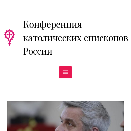
Перейти
к
содержимому
Конференция
католических епископов
России