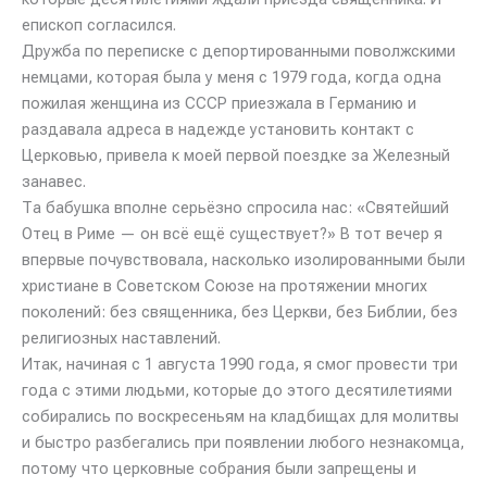
епископ согласился.
Дружба по переписке с депортированными поволжскими
немцами, которая была у меня с 1979 года, когда одна
пожилая женщина из СССР приезжала в Германию и
раздавала адреса в надежде установить контакт с
Церковью, привела к моей первой поездке за Железный
занавес.
Та бабушка вполне серьёзно спросила нас: «Святейший
Отец в Риме — он всё ещё существует?» В тот вечер я
впервые почувствовала, насколько изолированными были
христиане в Советском Союзе на протяжении многих
поколений: без священника, без Церкви, без Библии, без
религиозных наставлений.
Итак, начиная с 1 августа 1990 года, я смог провести три
года с этими людьми, которые до этого десятилетиями
собирались по воскресеньям на кладбищах для молитвы
и быстро разбегались при появлении любого незнакомца,
потому что церковные собрания были запрещены и