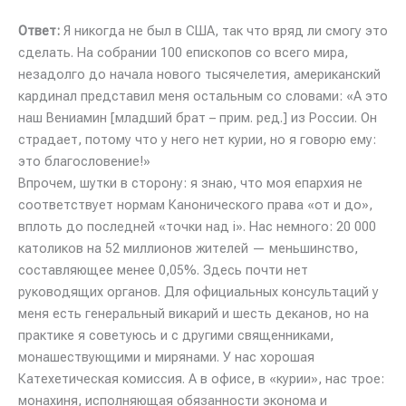
Ответ:
Я никогда не был в США, так что вряд ли смогу это
сделать. На собрании 100 епископов со всего мира,
незадолго до начала нового тысячелетия, американский
кардинал представил меня остальным со словами: «А это
наш Вениамин [младший брат – прим. ред.] из России. Он
страдает, потому что у него нет курии, но я говорю ему:
это благословение!»
Впрочем, шутки в сторону: я знаю, что моя епархия не
соответствует нормам Канонического права «от и до»,
вплоть до последней «точки над i». Нас немного: 20 000
католиков на 52 миллионов жителей — меньшинство,
составляющее менее 0,05%. Здесь почти нет
руководящих органов. Для официальных консультаций у
меня есть генеральный викарий и шесть деканов, но на
практике я советуюсь и с другими священниками,
монашествующими и мирянами. У нас хорошая
Катехетическая комиссия. А в офисе, в «курии», нас трое:
монахиня, исполняющая обязанности эконома и