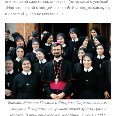
епископской хиротонии, он сказал (по-русски) с улыбкой:
«Надо же, такой молодой епископ!» И я продолжил шутку
в ответ: «Ну, это не моя вина…»
Епископ Клеменс Пиккель с Сёстрами Служительницами
Иисуса в Евхаристии на крыльце храма Христа Царя в
Марксе. В день епископской хиротонии, 7 июня 1998 г.