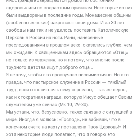
Иностранцы возвращаются домой по состоянию
здоровья или по возрастным причинам. Некоторые из них
были выдворены в последние годы. Монашеские общины
(особенно женские) закрывают свои дома. И за 30 лет
свободы нам так и не удалось поставить Католическую
Церковь в России на ноги. Раны, нанесённые
преследованиями в прошлом веке, оказались глубже, чем
мы ожидали. К священникам здесь обращаются «Отец»
не только из уважения, но и потому, что многие после
трудного детства ищут доброго отца…
Я не хочу, чтобы это прозвучало пессимистично. Но это
правда, что пастырское служение в России — тяжёлый
труд, если относиться к нему серьёзно, – так же верно,
как и стократная награда, которую Иисус обещает Своим
служителям уже сейчас (Мк 10, 29-30).
Мы устали, что, безусловно, также связано с ситуацией в
мире. Иногда я молюсь: «Господь, не забывай, что в
конечном счёте на карту поставлена Твоя Церковь!» И
хотя некоторые люди полагают, что я говорю это