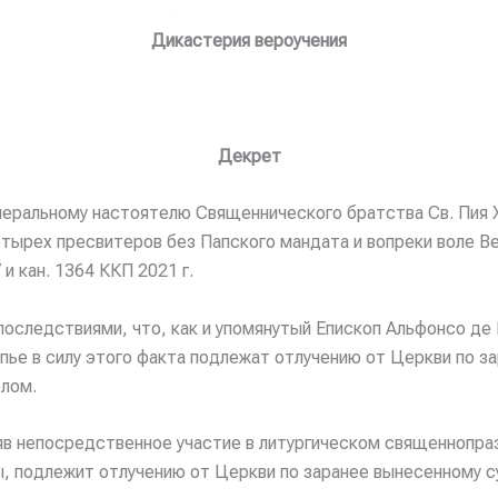
Дикастерия вероучения
Декрет
еральному настоятелю Священнического братства Св. Пия Х
ырех пресвитеров без Папского мандата и вопреки воле Ве
и кан. 1364 ККП 2021 г.
оследствиями, что, как и упомянутый Епископ Альфонсо де 
пье в силу этого факта подлежат отлучению от Церкви по з
лом.
яв непосредственное участие в литургическом священнопраз
ы, подлежит отлучению от Церкви по заранее вынесенному 