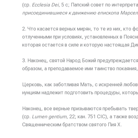
(ср.
Ecclesia Dei
, 5 c; Папский совет по интерпре
присоединившиеся к движению епископа Марсе
2. Что касается верных мирян, то те из них, кто
отлученными при условиях, установленных в Поясн
которая остается в силе и которую настоящая Ди
3. Наконец, святой Народ Божий предупреждается
образом, а преподаваемое ими таинство покаяния,
Церковь, как заботливая Мать, с искренней любов
нунциям надлежит подготовить процедуры, которы
Наконец, все верные призываются пребывать тве
(ср.
Lumen gentium
, 22; кан. 751 CIC), а также 
Священническим братством святого Пия X.