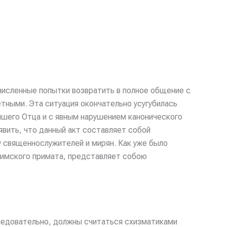
численные попытки возвратить в полное общение с
ными. Эта ситуация окончательно усугубилась
йшего Отца и с явным нарушением канонического
явить, что данный акт составляет собой
у священнослужителей и мирян. Как уже было
 римского примата, представляет собою
ледовательно, должны считаться схизматиками