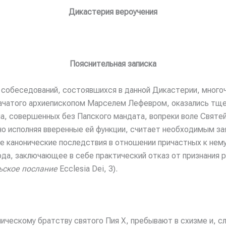
Дикастерия вероучения
Пояснительная записка
х собеседований, состоявшихся в данной Дикастерии, много
ачатого архиепископом Марселем Лефевром, оказались тщет
па, совершенных без Папского мандата, вопреки воле Святе
но исполняя вверенные ей функции, считает необходимым за
се канонические последствия в отношении причастных к нем
рода, заключающее в себе практический отказ от признания
ьское послание
Ecclesia Dei, 3).
ческому братству святого Пия X, пребывают в схизме и, с