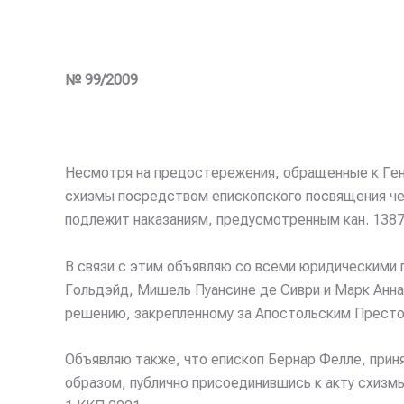
№ 99/2009
Несмотря на предостережения, обращенные к Ген
схизмы посредством епископского посвящения чет
подлежит наказаниям, предусмотренным кан. 1387 
В связи с этим объявляю со всеми юридическими п
Гольдэйд, Мишель Пуансине де Сиври и Марк Анна
решению, закрепленному за Апостольским Престо
Объявляю также, что епископ Бернар Фелле, прин
образом, публично присоединившись к акту схизм