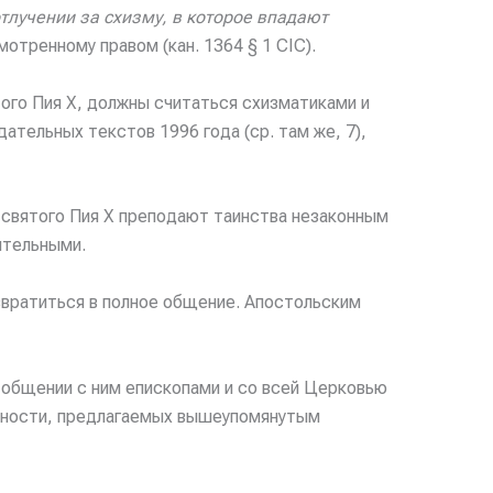
тлучении за схизму, в которое впадают
мотренному правом (кан. 1364 § 1 CIC).
того Пия X, должны считаться схизматиками и
ательных текстов 1996 года (ср. там же, 7),
 святого Пия X преподают таинства незаконным
ительными.
звратиться в полное общение. Апостольским
общении с ним епископами и со всей Церковью
ельности, предлагаемых вышеупомянутым