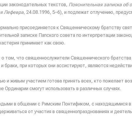
тации законодательных текстов,
Пояснительная записка об о
ля Лефевра
, 24.08.1996, 5–6), и подлежат отлучению, предус
 формально присоединяется к Священническому братству свя
ительной записке Папского совета по интерпретации законод
кастерия принимает как свою.
 о том, что священнослужители Священнического братства
 и браки, при которых они ассистируют, являются недейств
ью и живым участием готова принять всех, кто пожелает во
е Ординарии смогут использовать в различных случаях.
рдыми в общении с Римским Понтификом, с находящимися в 
воздерживаться от участия в священнопразднованиях и деят