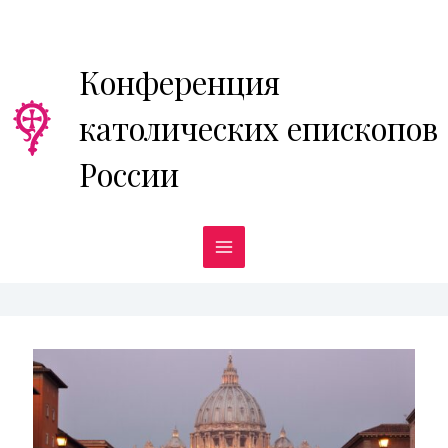
Перейти
к
содержимому
Конференция
католических епископов
России